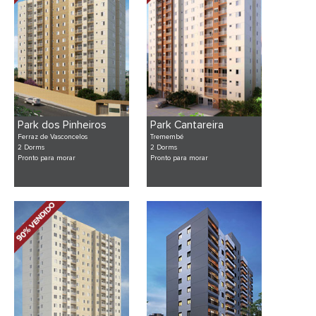
Park dos Pinheiros
Park Cantareira
Ferraz de Vasconcelos
Tremembé
2 Dorms
2 Dorms
Pronto para morar
Pronto para morar