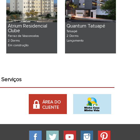
Atrium Residencial
Quantum Tatuapé
Clube
Tatuapé
Ferraz de Vasconcelos
2 Dorms
2 Dorms
Lançamento
Em construção
Serviços